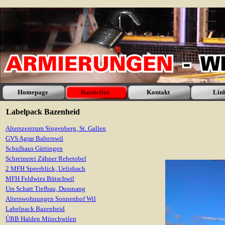
Homepage
Baustellen
Kontakt
Lin
Labelpack Bazenheid
Alterszentrum Singenberg, St. Gallen
GVS Agrar Balterswil
Schulhaus Güttingen
Schreinerei Zähner Rehetobel
2 MFH Speerblick, Uelisbach
MFH Feldwies Bütschwil
Urs Schatt Tiefbau, Dussnang
Alterswohnungen Sonnenhof Wil
Labelpack Bazenheid
ÜBB Halden Münchwilen