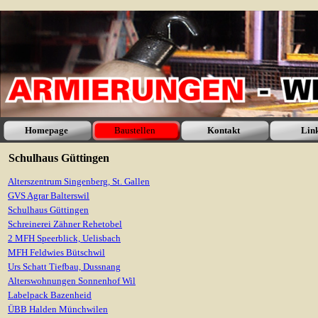
Homepage
Baustellen
Kontakt
Lin
Schulhaus Güttingen
Alterszentrum Singenberg, St. Gallen
GVS Agrar Balterswil
Schulhaus Güttingen
Schreinerei Zähner Rehetobel
2 MFH Speerblick, Uelisbach
MFH Feldwies Bütschwil
Urs Schatt Tiefbau, Dussnang
Alterswohnungen Sonnenhof Wil
Labelpack Bazenheid
ÜBB Halden Münchwilen